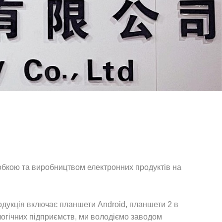
кою та виробництвом електронних продуктів на
дукція включає планшети Android, планшети 2 в
логічних підприємств, ми володіємо заводом