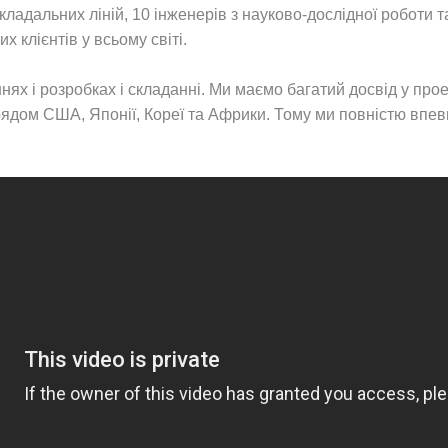
ладальних ліній, 10 інженерів з науково-дослідної роботи т
клієнтів у всьому світі.
х і розробках і складанні. Ми маємо багатий досвід у прое
урядом США, Японії, Кореї та Африки. Тому ми повністю впе