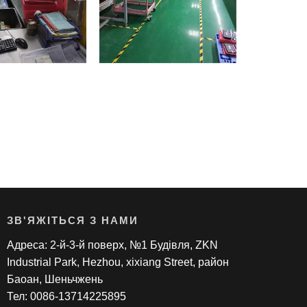
ЗВ'ЯЖІТЬСЯ З НАМИ
Адреса: 2-й-3-й поверх, №1 Будівля, ZKN
Industrial Park, Hezhou, xixiang Street, район
Баоан, Шеньчжень
Тел: 0086-13714225895