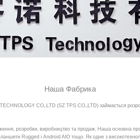
Наша Фабрика
TECHNOLOGY CO,.LTD (SZ TPS CO.,LTD) займається розроб
ження, розробки, виробництво та продаж. Наша основна про
планшети Rugged і Android AIO тощо. Як одне з високотехно