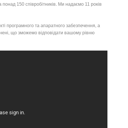
а понад 150 співробітників. Ми надаємо 11 років
кті програмного та апаратного забезпечення, а
внені, що зможемо відповідати вашому рівню