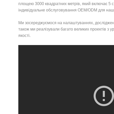
площею 3000 квадратних метрів, який включає 5 ск
індивідуальне обслуговування OEM/ODM для наших 
Ми зосереджуємося на налаштуваннях, дослідження
також ми реалізували багато великих проектів з 
якості.