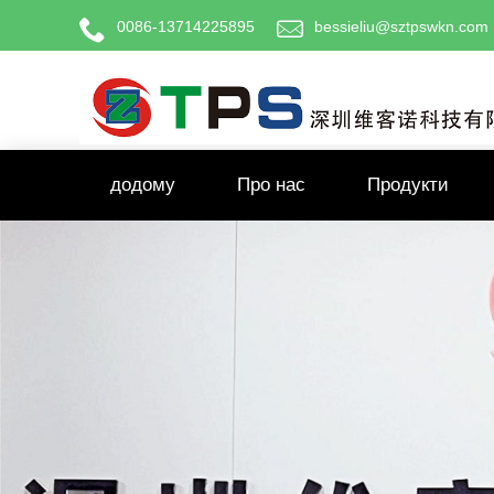
0086-13714225895
bessieliu@sztpswkn.com
додому
Про нас
Продукти